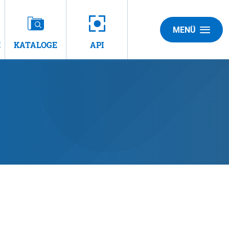
MENÜ
E
KATALOGE
API