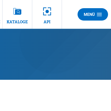
MENÜ
E
KATALOGE
API