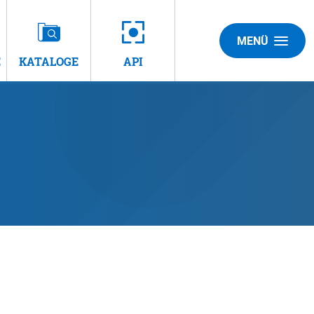
MENÜ
E
KATALOGE
API