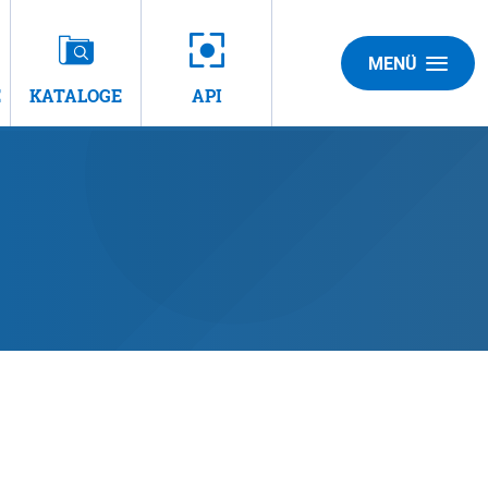
MENÜ
E
KATALOGE
API