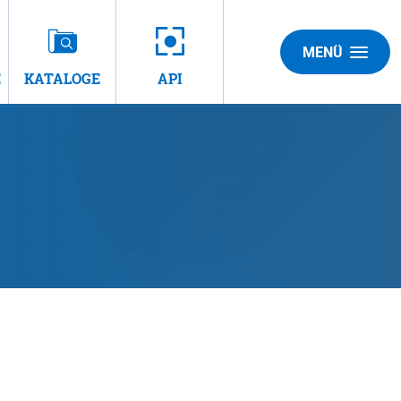
MENÜ
E
KATALOGE
API