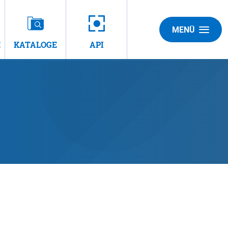
MENÜ
E
KATALOGE
API