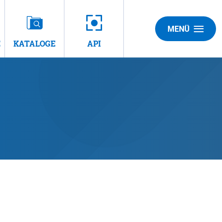
MENÜ
E
KATALOGE
API