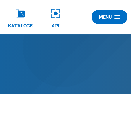
MENÜ
E
KATALOGE
API