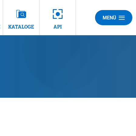
MENÜ
E
KATALOGE
API