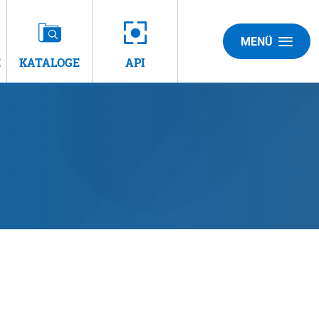
MENÜ
E
KATALOGE
API