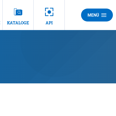
MENÜ
E
KATALOGE
API