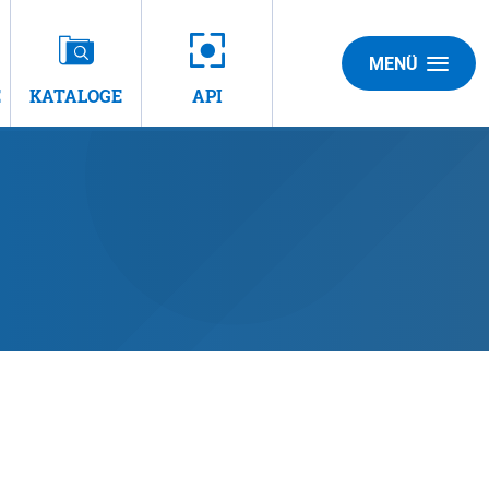
MENÜ
E
KATALOGE
API