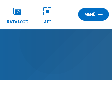
MENÜ
E
KATALOGE
API