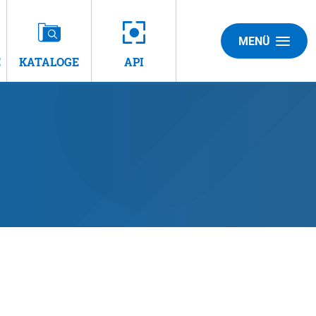
MENÜ
E
KATALOGE
API