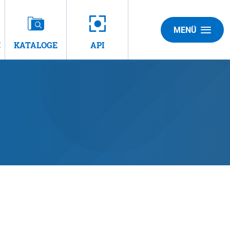
MENÜ
E
KATALOGE
API