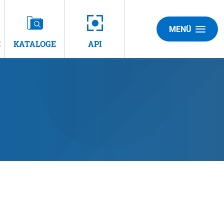
MENÜ
E
KATALOGE
API