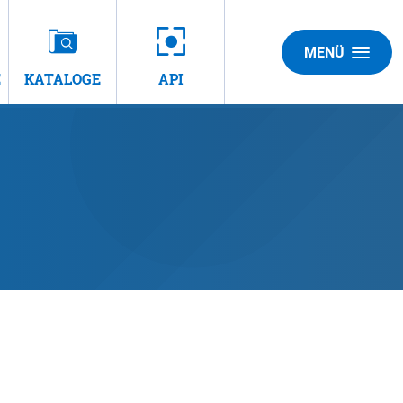
MENÜ
E
KATALOGE
API