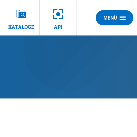
MENÜ
E
KATALOGE
API