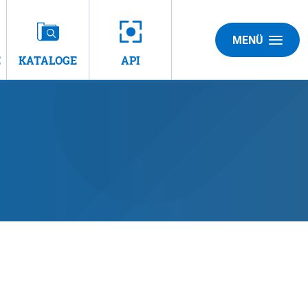
MENÜ
E
KATALOGE
API