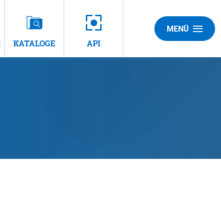
MENÜ
E
KATALOGE
API