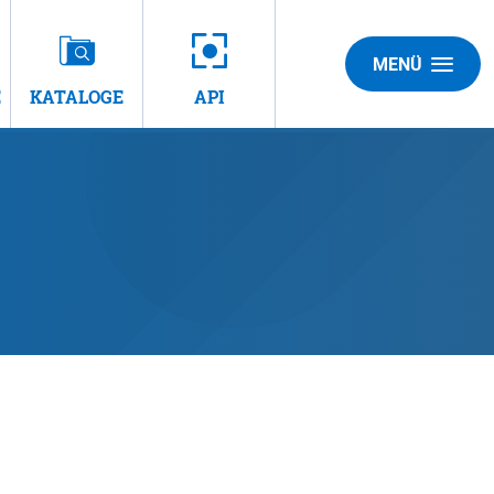
MENÜ
E
KATALOGE
API