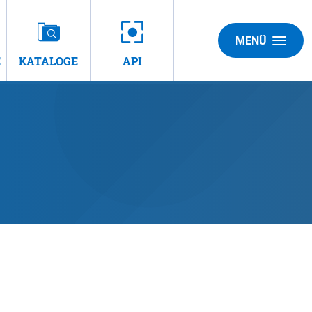
MENÜ
E
KATALOGE
API