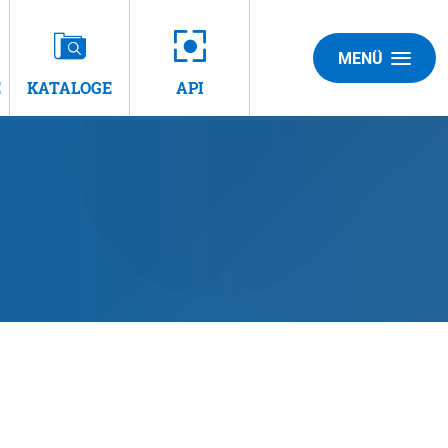
MENÜ
E
KATALOGE
API