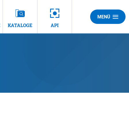
MENÜ
E
KATALOGE
API