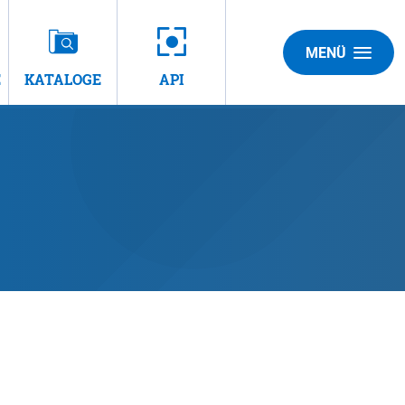
MENÜ
E
KATALOGE
API