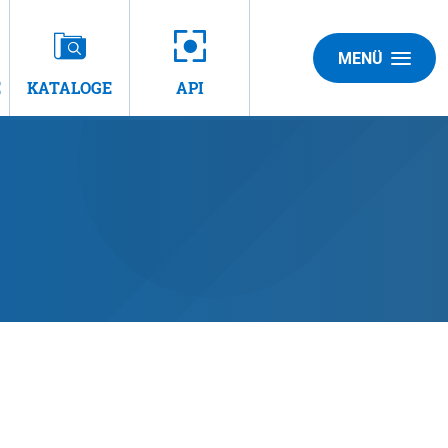
MENÜ
E
KATALOGE
API