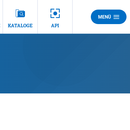
MENÜ
E
KATALOGE
API