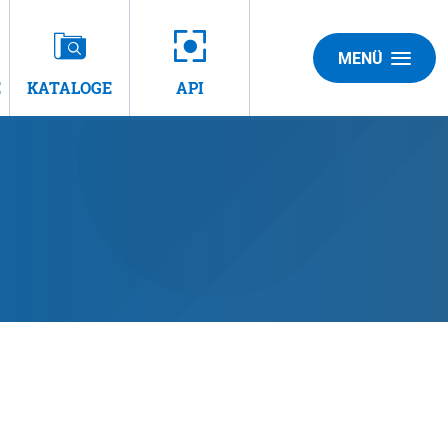
MENÜ
E
KATALOGE
API