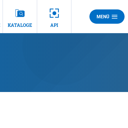
MENÜ
E
KATALOGE
API