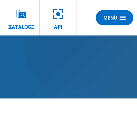
MENÜ
E
KATALOGE
API