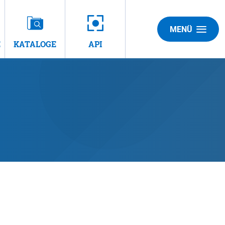
MENÜ
E
KATALOGE
API