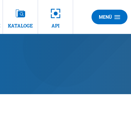
MENÜ
E
KATALOGE
API