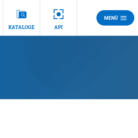
MENÜ
E
KATALOGE
API