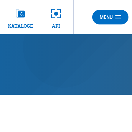
MENÜ
E
KATALOGE
API