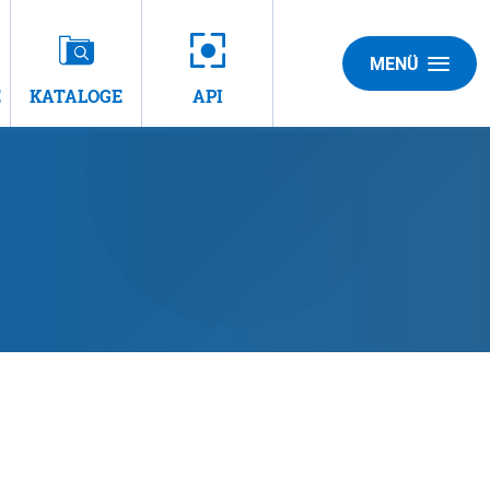
MENÜ
E
KATALOGE
API