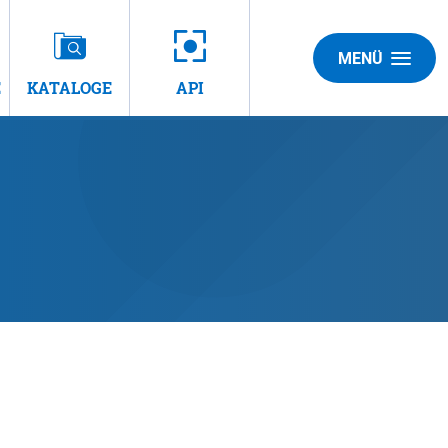
MENÜ
E
KATALOGE
API