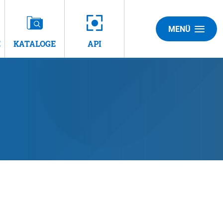
MENÜ
E
KATALOGE
API