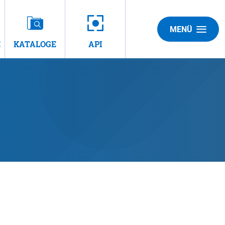
MENÜ
E
KATALOGE
API