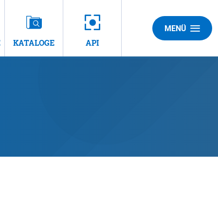
MENÜ
E
KATALOGE
API