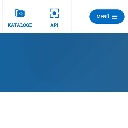
MENÜ
E
KATALOGE
API