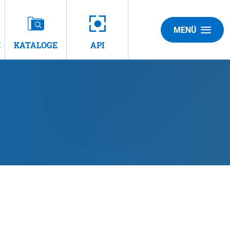
MENÜ
E
KATALOGE
API