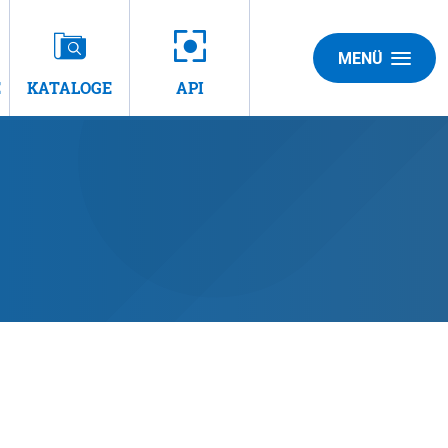
MENÜ
E
KATALOGE
API