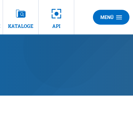
MENÜ
E
KATALOGE
API