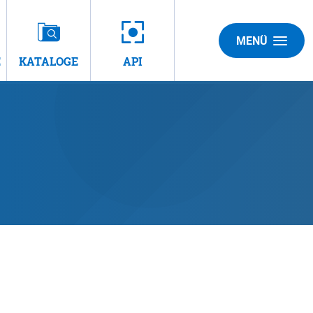
MENÜ
E
KATALOGE
API