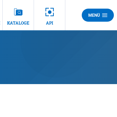
MENÜ
E
KATALOGE
API