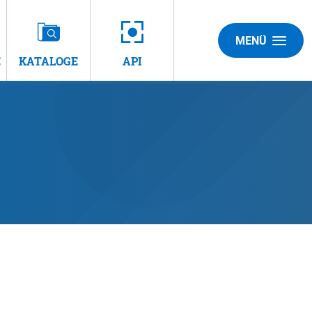
MENÜ
E
KATALOGE
API