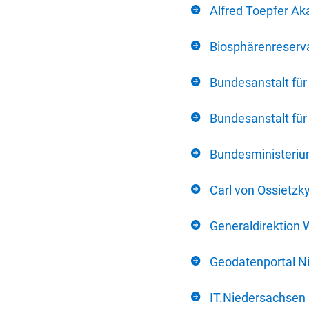
Alfred Toepfer Ak
Biosphärenreserva
Bundesanstalt fü
Bundesanstalt fü
Bundesministerium
Carl von Ossietzk
Generaldirektion 
Geodatenportal N
IT.Niedersachsen