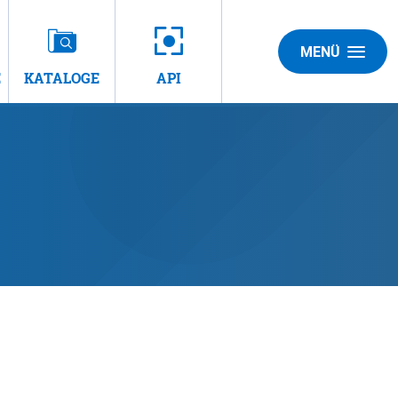
MENÜ
E
KATALOGE
API