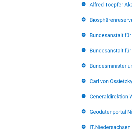
Alfred Toepfer Ak
Biosphärenreserva
Bundesanstalt fü
Bundesanstalt fü
Bundesministerium
Carl von Ossietzk
Generaldirektion 
Geodatenportal N
IT.Niedersachsen