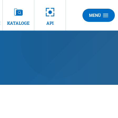
MENÜ
E
KATALOGE
API