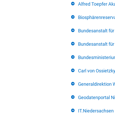
Alfred Toepfer Ak
Biosphärenreserva
Bundesanstalt fü
Bundesanstalt fü
Bundesministerium
Carl von Ossietzk
Generaldirektion 
Geodatenportal N
IT.Niedersachsen