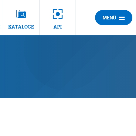
MENÜ
E
KATALOGE
API