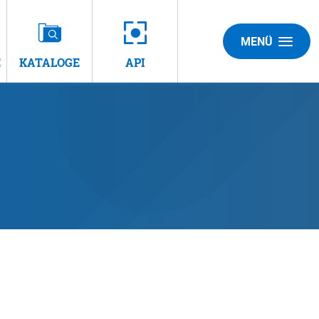
MENÜ
E
KATALOGE
API