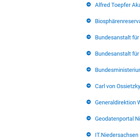
Alfred Toepfer Ak
Biosphärenreserva
Bundesanstalt fü
Bundesanstalt fü
Bundesministerium
Carl von Ossietzk
Generaldirektion 
Geodatenportal N
IT.Niedersachsen